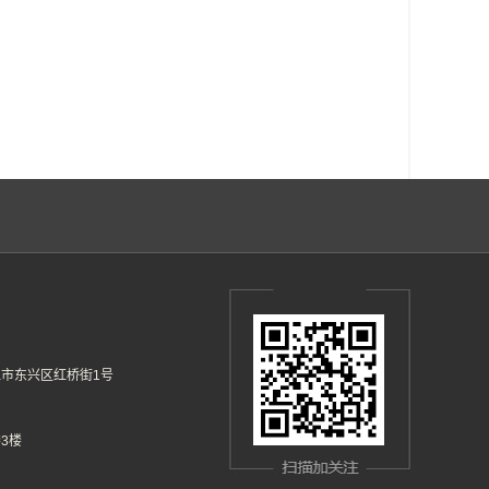
市东兴区红桥街1号
3楼